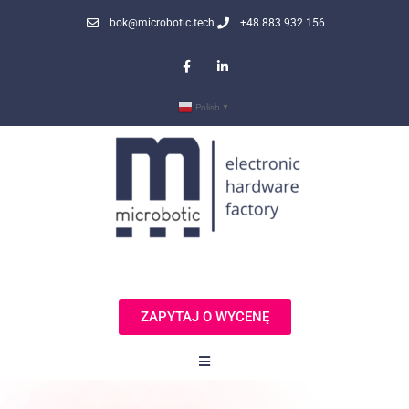
bok@microbotic.tech
+48 883 932 156
Polish
▼
ZAPYTAJ O WYCENĘ