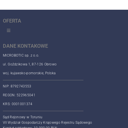
OFERTA
DANE KONTAKOWE
MICROBOTIC sp. z o.o.
ul. Goździkowa 1, 87-126 Obrowo
woj. kujawsko-pomorskie, Polska
NIP: 8792743553
REGON: 522965041
KRS: 0001001374
Sąd Rejonowy w Toruniu
VII Wydział Gospodarczy Krajowego Rejestru Sądowego