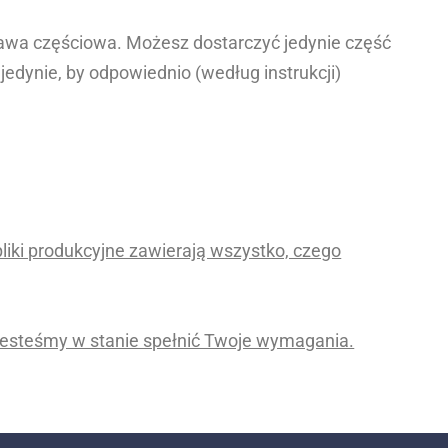
awa częściowa. Możesz dostarczyć jedynie część
edynie, by odpowiednio (według instrukcji)
pliki produkcyjne zawierają wszystko, czego
 jesteśmy w stanie spełnić Twoje wymagania.