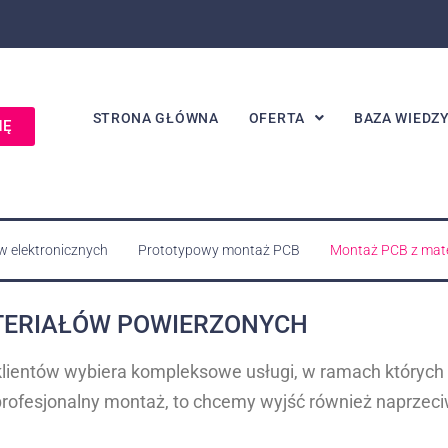
STRONA GŁÓWNA
OFERTA
BAZA WIEDZ
NĘ
w elektronicznych
Prototypowy montaż PCB
Montaż PCB z mat
TERIAŁÓW POWIERZONYCH
klientów wybiera kompleksowe usługi, w ramach któryc
profesjonalny montaż, to chcemy wyjść również naprzec