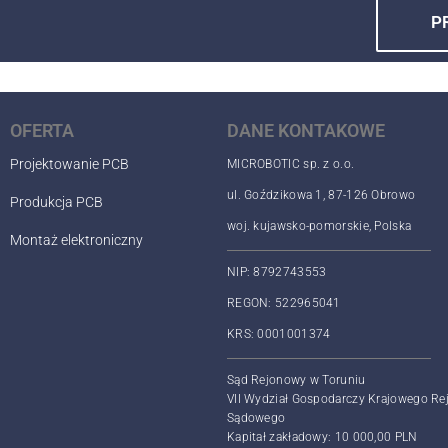
P
P
OFERTA
DANE KONTAKOWE
Projektowanie PCB
MICROBOTIC sp. z o.o.
ul. Goździkowa 1, 87-126 Obrowo
Produkcja PCB
woj. kujawsko-pomorskie, Polska
Montaż elektroniczny
NIP: 8792743553
REGON: 522965041
KRS: 0001001374
Sąd Rejonowy w Toruniu
VII Wydział Gospodarczy Krajowego Rej
Sądowego
Kapitał zakładowy: 10 000,00 PLN