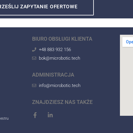
RZEŚLIJ ZAPYTANIE OFERTOWE
RZEŚLIJ ZAPYTANIE OFERTOWE
BIURO OBSŁUGI KLIENTA
+48 883 932 156
bok@microbotic.tech
ADMINISTRACJA
info@microbotic.tech
ZNAJDZIESZ NAS TAKŻE
estru