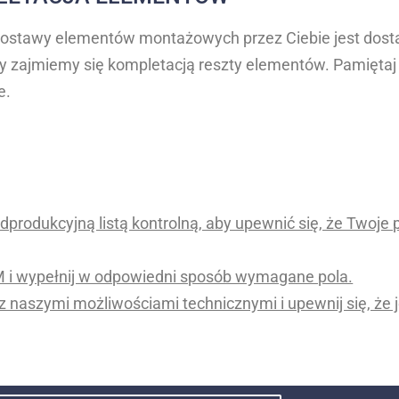
dostawy elementów montażowych przez Ciebie jest dost
 zajmiemy się kompletacją reszty elementów. Pamiętaj j
e.
dprodukcyjną listą kontrolną, aby upewnić się, że Twoje 
M i wypełnij w odpowiedni sposób wymagane pola.
 z naszymi możliwościami technicznymi i upewnij się, że