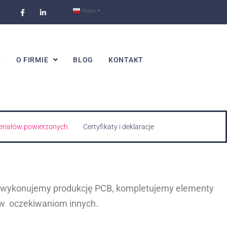
Polish
▼
Y
O FIRMIE
BLOG
KONTAKT
eriałów powierzonych
Certyfikaty i deklaracje
h wykonujemy produkcję PCB, kompletujemy elementy
iw oczekiwaniom innych.