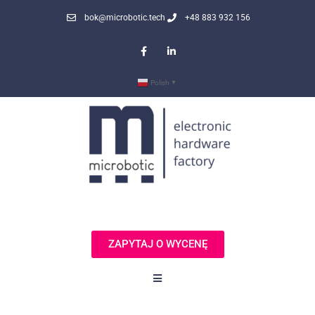
bok@microbotic.tech
+48 883 932 156
Polish
▼
ZAPYTAJ O WYCENĘ