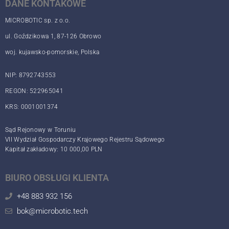
DANE KONTAKOWE
MICROBOTIC sp. z o.o.
ul. Goździkowa 1, 87-126 Obrowo
woj. kujawsko-pomorskie, Polska
NIP: 8792743553
REGON: 522965041
KRS: 0001001374
Sąd Rejonowy w Toruniu
VII Wydział Gospodarczy Krajowego Rejestru Sądowego
Kapitał zakładowy: 10 000,00 PLN
BIURO OBSŁUGI KLIENTA
+48 883 932 156
bok@microbotic.tech